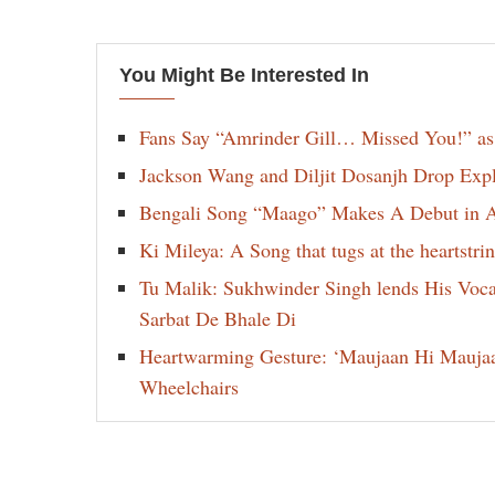
You Might Be Interested In
Fans Say “Amrinder Gill… Missed You!” as
Jackson Wang and Diljit Dosanjh Drop Exp
Bengali Song “Maago” Makes A Debut in Am
Ki Mileya: A Song that tugs at the heartst
Tu Malik: Sukhwinder Singh lends His Voca
Sarbat De Bhale Di
Heartwarming Gesture: ‘Maujaan Hi Maujaan’
Wheelchairs