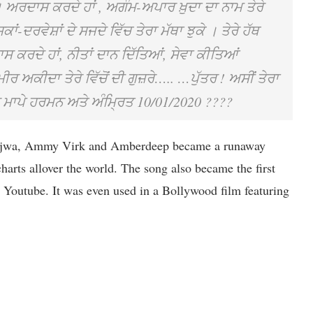
ਜ । ਅਰਦਾਸ ਕਰਦੇ ਹਾਂ , ਅਗੰਮ-ਅਪਾਰ ਖ਼ੁਦਾ ਦਾ ਨਾਮ ਤੇਰੇ
ਾਂ-ਦਰਵੇਸ਼ਾਂ ਦੇ ਸਜਦੇ ਵਿੱਚ ਤੇਰਾ ਮੱਥਾ ਝੁਕੇ । ਤੇਰੇ ਹੱਥ
 ਕਰਦੇ ਹਾਂ, ਨੀਤਾਂ ਦਾਨ ਦਿੱਤਿਆਂ, ਸੇਵਾ ਕੀਤਿਆਂ
ਕੀਦਾ ਤੇਰੇ ਵਿੱਚੋਂ ਦੀ ਗੁਜ਼ਰੇ….. …ਪੁੱਤਰ ! ਅਸੀਂ ਤੇਰਾ
ੇਰੇ ਮਾਪੇ ਹਰਮਨ ਅਤੇ ਅੰਮ੍ਰਿਤ 10/01/2020 ????
Bajwa, Ammy Virk and Amberdeep became a runaway
harts allover the world. The song also became the first
n Youtube. It was even used in a Bollywood film featuring