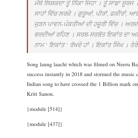
ਮੱਥੇ ਲਿਸ਼ਕਦਾ ਤੂੰ ਨਿੱਕਾ ਜਿਹਾ । ਤੂੰ ਸਾਡਾ ਸੂਰ
ਸਾਹਾਂ ਵਿੱਚ ਲਰਜ਼ੇ । ਗੁਰੂਆਂ, ਪੀਰਾਂ, ਫ਼ਕੀਰਾਂ, ਆਸ਼ਕ
ਜੁੜਨ ਪਾਵਨ-ਪੰਕਤੀਆਂ ਦੀ ਹਜ਼ੂਰੀ ਵਿੱਚ । ਅਰਦਾਸ
ਭਰਦੀਆਂ ਰਹਿਣ । ਸਰਬ-ਸਰਬੱਤ ਇਕਾਂਤ ਦਾ ਅਮੀਰ ਅ
ਨਾਮ ‘ ਇਕਾਂਤ ‘ ਰੱਖਦੇ ਹਾਂ । ਇਕਾਂਤ ਸਿੰਘ । ਤ
Song laung laachi which was filmed on Neeru 
success instantly in 2018 and stormed the music c
Indian song to have crossed the 1 Billion mark o
Kriti Sanon.
{module [514]}
{module [437]}